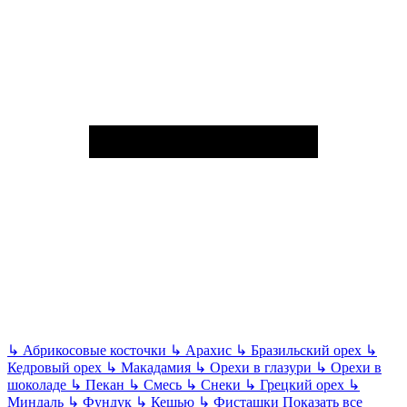
↳
Абрикосовые косточки
↳
Арахис
↳
Бразильский орех
↳
Кедровый орех
↳
Макадамия
↳
Орехи в глазури
↳
Орехи в
шоколаде
↳
Пекан
↳
Смесь
↳
Снеки
↳
Грецкий орех
↳
Миндаль
↳
Фундук
↳
Кешью
↳
Фисташки
Показать все