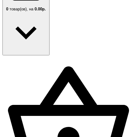
0
товар(ов),
на
0.00р.