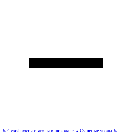
↳
Сухофрукты и ягоды в шоколаде
↳
Сушеные ягоды
↳