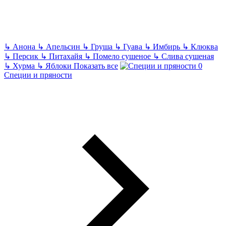
↳
Анона
↳
Апельсин
↳
Груша
↳
Гуава
↳
Имбирь
↳
Клюква
↳
Персик
↳
Питахайя
↳
Помело сушеное
↳
Слива сушеная
↳
Хурма
↳
Яблоки
Показать все
Специи и пряности