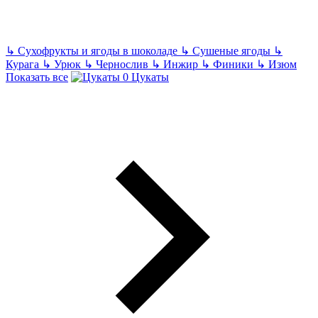
↳
Сухофрукты и ягоды в шоколаде
↳
Сушеные ягоды
↳
Курага
↳
Урюк
↳
Чернослив
↳
Инжир
↳
Финики
↳
Изюм
Показать все
Цукаты