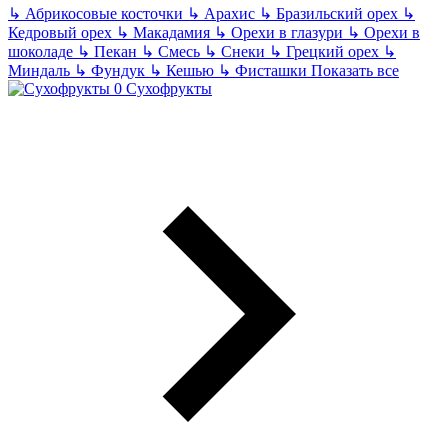
↳
Абрикосовые косточки
↳
Арахис
↳
Бразильский орех
↳
Кедровый орех
↳
Макадамия
↳
Орехи в глазури
↳
Орехи в
шоколаде
↳
Пекан
↳
Смесь
↳
Снеки
↳
Грецкий орех
↳
Миндаль
↳
Фундук
↳
Кешью
↳
Фисташки
Показать все
Сухофрукты