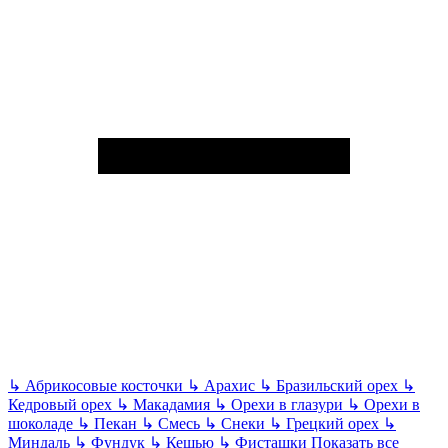
↳
Абрикосовые косточки
↳
Арахис
↳
Бразильский орех
↳
Кедровый орех
↳
Макадамия
↳
Орехи в глазури
↳
Орехи в
шоколаде
↳
Пекан
↳
Смесь
↳
Снеки
↳
Грецкий орех
↳
Миндаль
↳
Фундук
↳
Кешью
↳
Фисташки
Показать все