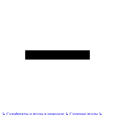
↳
Сухофрукты и ягоды в шоколаде
↳
Сушеные ягоды
↳