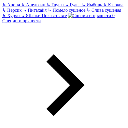
↳
Анона
↳
Апельсин
↳
Груша
↳
Гуава
↳
Имбирь
↳
Клюква
↳
Персик
↳
Питахайя
↳
Помело сушеное
↳
Слива сушеная
↳
Хурма
↳
Яблоки
Показать все
Специи и пряности