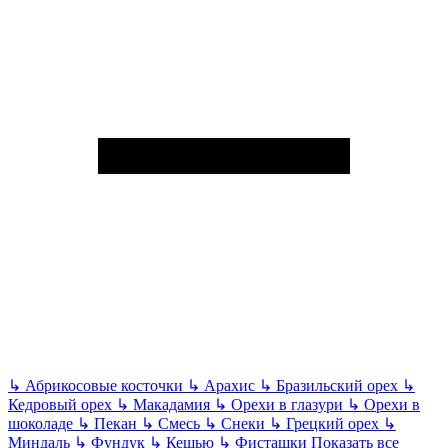
↳
Абрикосовые косточки
↳
Арахис
↳
Бразильский орех
↳
Кедровый орех
↳
Макадамия
↳
Орехи в глазури
↳
Орехи в
шоколаде
↳
Пекан
↳
Смесь
↳
Снеки
↳
Грецкий орех
↳
Миндаль
↳
Фундук
↳
Кешью
↳
Фисташки
Показать все