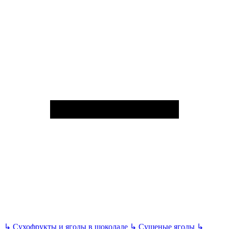
↳
Сухофрукты и ягоды в шоколаде
↳
Сушеные ягоды
↳