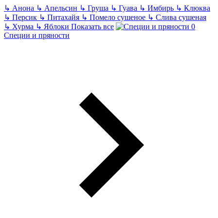
↳
Анона
↳
Апельсин
↳
Груша
↳
Гуава
↳
Имбирь
↳
Клюква
↳
Персик
↳
Питахайя
↳
Помело сушеное
↳
Слива сушеная
↳
Хурма
↳
Яблоки
Показать все
Специи и пряности