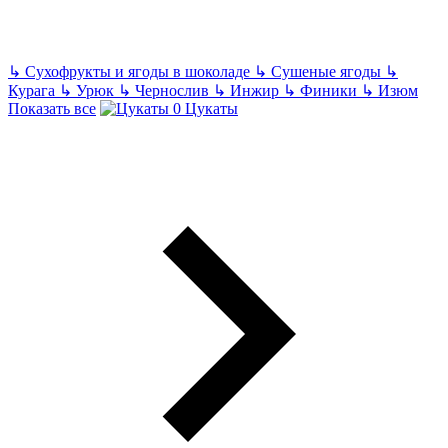
↳
Сухофрукты и ягоды в шоколаде
↳
Сушеные ягоды
↳
Курага
↳
Урюк
↳
Чернослив
↳
Инжир
↳
Финики
↳
Изюм
Показать все
Цукаты