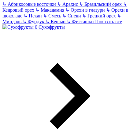
↳
Абрикосовые косточки
↳
Арахис
↳
Бразильский орех
↳
Кедровый орех
↳
Макадамия
↳
Орехи в глазури
↳
Орехи в
шоколаде
↳
Пекан
↳
Смесь
↳
Снеки
↳
Грецкий орех
↳
Миндаль
↳
Фундук
↳
Кешью
↳
Фисташки
Показать все
Сухофрукты