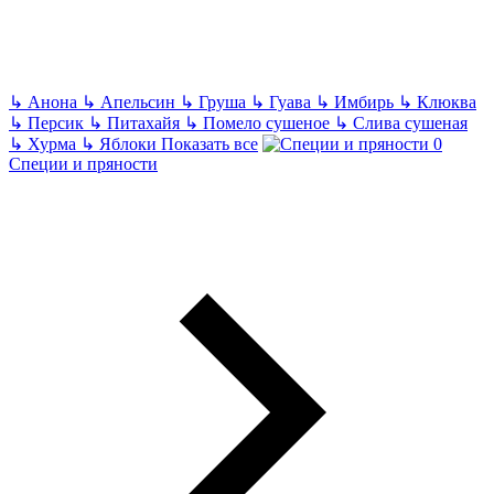
↳
Анона
↳
Апельсин
↳
Груша
↳
Гуава
↳
Имбирь
↳
Клюква
↳
Персик
↳
Питахайя
↳
Помело сушеное
↳
Слива сушеная
↳
Хурма
↳
Яблоки
Показать все
Специи и пряности