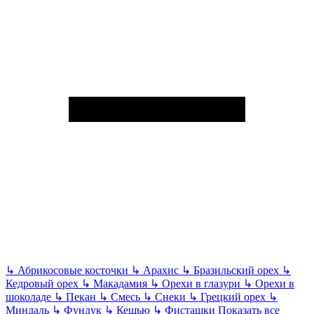
↳
Абрикосовые косточки
↳
Арахис
↳
Бразильский орех
↳
Кедровый орех
↳
Макадамия
↳
Орехи в глазури
↳
Орехи в
шоколаде
↳
Пекан
↳
Смесь
↳
Снеки
↳
Грецкий орех
↳
Миндаль
↳
Фундук
↳
Кешью
↳
Фисташки
Показать все