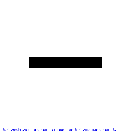
↳
Сухофрукты и ягоды в шоколаде
↳
Сушеные ягоды
↳