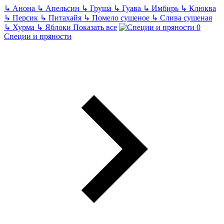
↳
Анона
↳
Апельсин
↳
Груша
↳
Гуава
↳
Имбирь
↳
Клюква
↳
Персик
↳
Питахайя
↳
Помело сушеное
↳
Слива сушеная
↳
Хурма
↳
Яблоки
Показать все
Специи и пряности