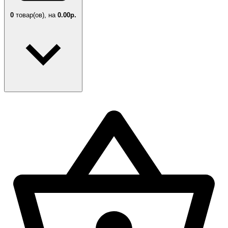
0
товар(ов),
на
0.00р.