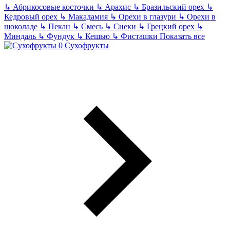
↳
Абрикосовые косточки
↳
Арахис
↳
Бразильский орех
↳
Кедровый орех
↳
Макадамия
↳
Орехи в глазури
↳
Орехи в
шоколаде
↳
Пекан
↳
Смесь
↳
Снеки
↳
Грецкий орех
↳
Миндаль
↳
Фундук
↳
Кешью
↳
Фисташки
Показать все
Сухофрукты