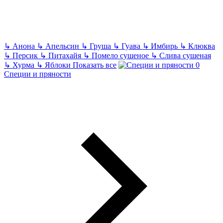
↳
Анона
↳
Апельсин
↳
Груша
↳
Гуава
↳
Имбирь
↳
Клюква
↳
Персик
↳
Питахайя
↳
Помело сушеное
↳
Слива сушеная
↳
Хурма
↳
Яблоки
Показать все
Специи и пряности