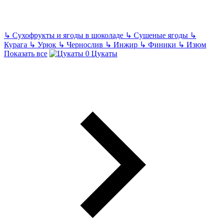
↳
Сухофрукты и ягоды в шоколаде
↳
Сушеные ягоды
↳
Курага
↳
Урюк
↳
Чернослив
↳
Инжир
↳
Финики
↳
Изюм
Показать все
Цукаты