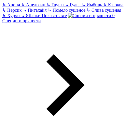
↳
Анона
↳
Апельсин
↳
Груша
↳
Гуава
↳
Имбирь
↳
Клюква
↳
Персик
↳
Питахайя
↳
Помело сушеное
↳
Слива сушеная
↳
Хурма
↳
Яблоки
Показать все
Специи и пряности