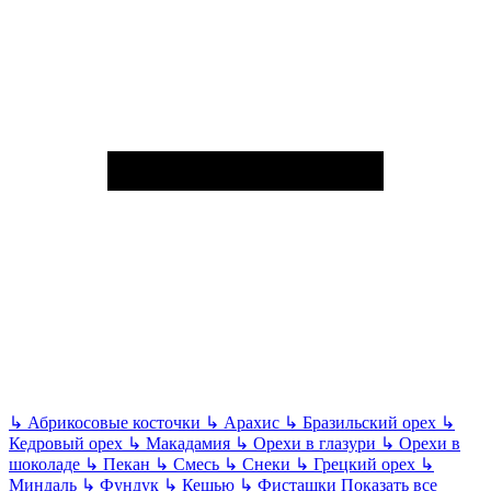
↳
Абрикосовые косточки
↳
Арахис
↳
Бразильский орех
↳
Кедровый орех
↳
Макадамия
↳
Орехи в глазури
↳
Орехи в
шоколаде
↳
Пекан
↳
Смесь
↳
Снеки
↳
Грецкий орех
↳
Миндаль
↳
Фундук
↳
Кешью
↳
Фисташки
Показать все