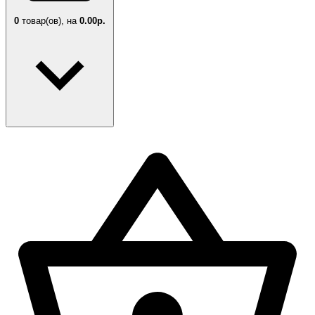
0
товар(ов),
на
0.00р.