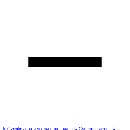
↳
Сухофрукты и ягоды в шоколаде
↳
Сушеные ягоды
↳