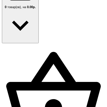
0
товар(ов),
на
0.00р.