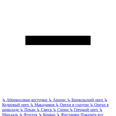
↳
Абрикосовые косточки
↳
Арахис
↳
Бразильский орех
↳
Кедровый орех
↳
Макадамия
↳
Орехи в глазури
↳
Орехи в
шоколаде
↳
Пекан
↳
Смесь
↳
Снеки
↳
Грецкий орех
↳
Миндаль
↳
Фундук
↳
Кешью
↳
Фисташки
Показать все