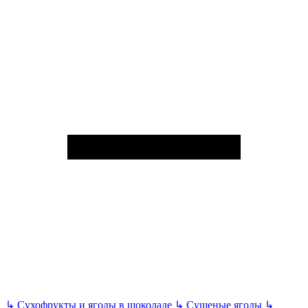
↳
Сухофрукты и ягоды в шоколаде
↳
Сушеные ягоды
↳