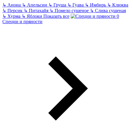
↳
Анона
↳
Апельсин
↳
Груша
↳
Гуава
↳
Имбирь
↳
Клюква
↳
Персик
↳
Питахайя
↳
Помело сушеное
↳
Слива сушеная
↳
Хурма
↳
Яблоки
Показать все
Специи и пряности