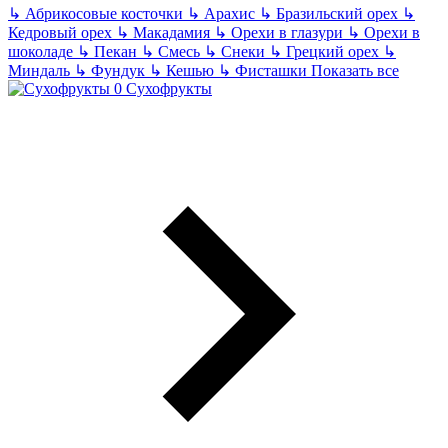
↳
Абрикосовые косточки
↳
Арахис
↳
Бразильский орех
↳
Кедровый орех
↳
Макадамия
↳
Орехи в глазури
↳
Орехи в
шоколаде
↳
Пекан
↳
Смесь
↳
Снеки
↳
Грецкий орех
↳
Миндаль
↳
Фундук
↳
Кешью
↳
Фисташки
Показать все
Сухофрукты