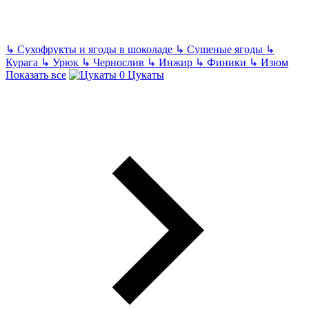
↳
Сухофрукты и ягоды в шоколаде
↳
Сушеные ягоды
↳
Курага
↳
Урюк
↳
Чернослив
↳
Инжир
↳
Финики
↳
Изюм
Показать все
Цукаты