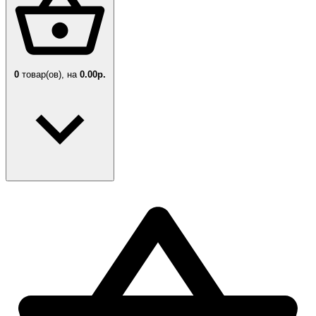
0
товар(ов),
на
0.00р.