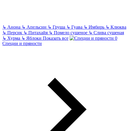
↳
Анона
↳
Апельсин
↳
Груша
↳
Гуава
↳
Имбирь
↳
Клюква
↳
Персик
↳
Питахайя
↳
Помело сушеное
↳
Слива сушеная
↳
Хурма
↳
Яблоки
Показать все
Специи и пряности