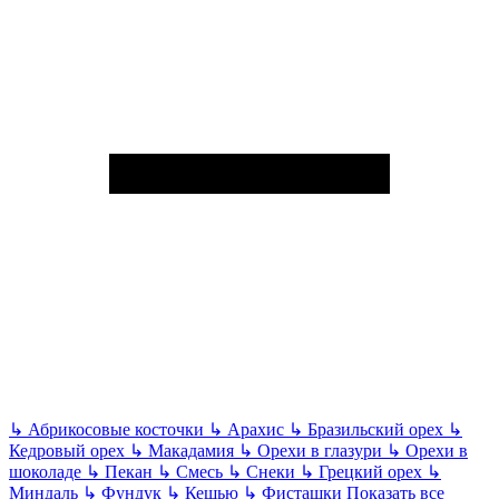
↳
Абрикосовые косточки
↳
Арахис
↳
Бразильский орех
↳
Кедровый орех
↳
Макадамия
↳
Орехи в глазури
↳
Орехи в
шоколаде
↳
Пекан
↳
Смесь
↳
Снеки
↳
Грецкий орех
↳
Миндаль
↳
Фундук
↳
Кешью
↳
Фисташки
Показать все