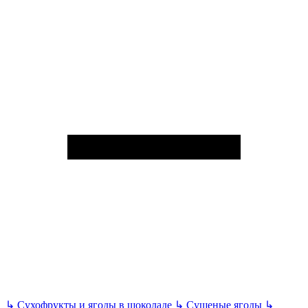
↳
Сухофрукты и ягоды в шоколаде
↳
Сушеные ягоды
↳