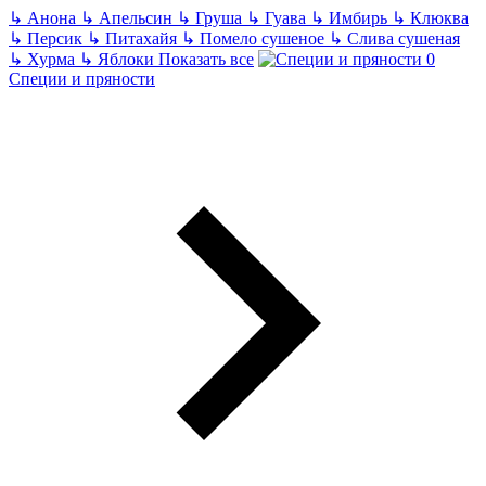
↳
Анона
↳
Апельсин
↳
Груша
↳
Гуава
↳
Имбирь
↳
Клюква
↳
Персик
↳
Питахайя
↳
Помело сушеное
↳
Слива сушеная
↳
Хурма
↳
Яблоки
Показать все
Специи и пряности