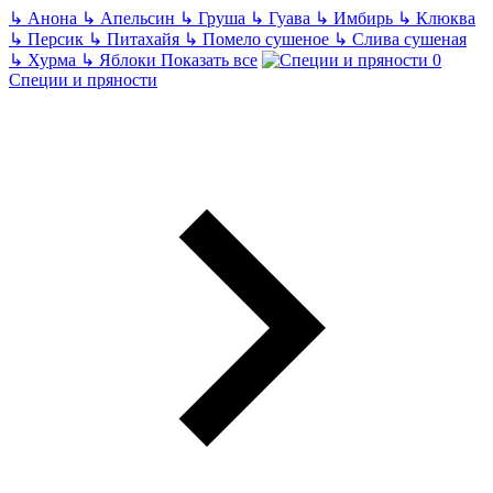
↳
Анона
↳
Апельсин
↳
Груша
↳
Гуава
↳
Имбирь
↳
Клюква
↳
Персик
↳
Питахайя
↳
Помело сушеное
↳
Слива сушеная
↳
Хурма
↳
Яблоки
Показать все
Специи и пряности