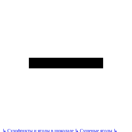
↳
Сухофрукты и ягоды в шоколаде
↳
Сушеные ягоды
↳