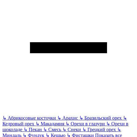
↳
Абрикосовые косточки
↳
Арахис
↳
Бразильский орех
↳
Кедровый орех
↳
Макадамия
↳
Орехи в глазури
↳
Орехи в
шоколаде
↳
Пекан
↳
Смесь
↳
Снеки
↳
Грецкий орех
↳
Миндаль
↳
Фундук
↳
Кешью
↳
Фисташки
Показать все