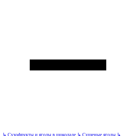
↳
Сухофрукты и ягоды в шоколаде
↳
Сушеные ягоды
↳