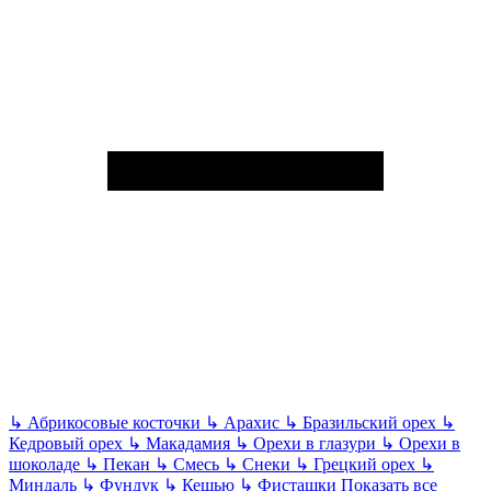
↳
Абрикосовые косточки
↳
Арахис
↳
Бразильский орех
↳
Кедровый орех
↳
Макадамия
↳
Орехи в глазури
↳
Орехи в
шоколаде
↳
Пекан
↳
Смесь
↳
Снеки
↳
Грецкий орех
↳
Миндаль
↳
Фундук
↳
Кешью
↳
Фисташки
Показать все