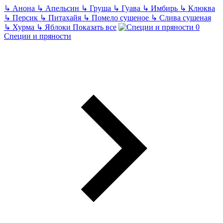
↳
Анона
↳
Апельсин
↳
Груша
↳
Гуава
↳
Имбирь
↳
Клюква
↳
Персик
↳
Питахайя
↳
Помело сушеное
↳
Слива сушеная
↳
Хурма
↳
Яблоки
Показать все
Специи и пряности