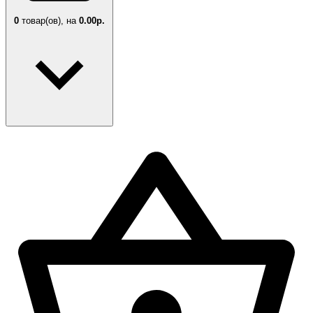
0
товар(ов),
на
0.00р.