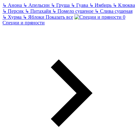
↳
Анона
↳
Апельсин
↳
Груша
↳
Гуава
↳
Имбирь
↳
Клюква
↳
Персик
↳
Питахайя
↳
Помело сушеное
↳
Слива сушеная
↳
Хурма
↳
Яблоки
Показать все
Специи и пряности