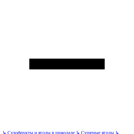
↳
Сухофрукты и ягоды в шоколаде
↳
Сушеные ягоды
↳