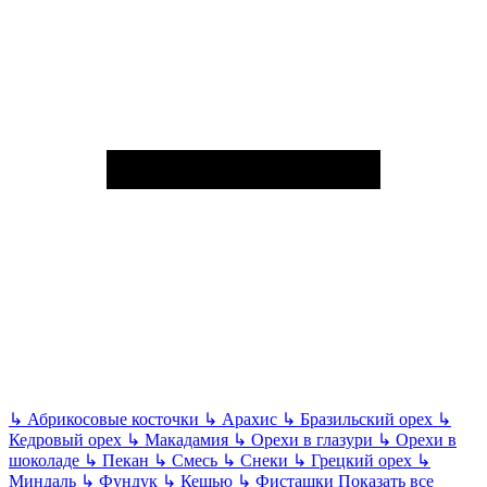
↳
Абрикосовые косточки
↳
Арахис
↳
Бразильский орех
↳
Кедровый орех
↳
Макадамия
↳
Орехи в глазури
↳
Орехи в
шоколаде
↳
Пекан
↳
Смесь
↳
Снеки
↳
Грецкий орех
↳
Миндаль
↳
Фундук
↳
Кешью
↳
Фисташки
Показать все