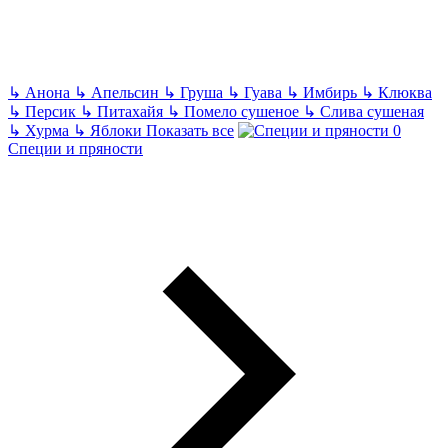
↳
Анона
↳
Апельсин
↳
Груша
↳
Гуава
↳
Имбирь
↳
Клюква
↳
Персик
↳
Питахайя
↳
Помело сушеное
↳
Слива сушеная
↳
Хурма
↳
Яблоки
Показать все
Специи и пряности