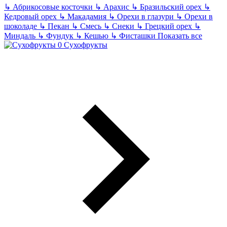
↳
Абрикосовые косточки
↳
Арахис
↳
Бразильский орех
↳
Кедровый орех
↳
Макадамия
↳
Орехи в глазури
↳
Орехи в
шоколаде
↳
Пекан
↳
Смесь
↳
Снеки
↳
Грецкий орех
↳
Миндаль
↳
Фундук
↳
Кешью
↳
Фисташки
Показать все
Сухофрукты