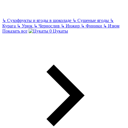
↳
Сухофрукты и ягоды в шоколаде
↳
Сушеные ягоды
↳
Курага
↳
Урюк
↳
Чернослив
↳
Инжир
↳
Финики
↳
Изюм
Показать все
Цукаты