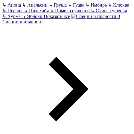
↳
Анона
↳
Апельсин
↳
Груша
↳
Гуава
↳
Имбирь
↳
Клюква
↳
Персик
↳
Питахайя
↳
Помело сушеное
↳
Слива сушеная
↳
Хурма
↳
Яблоки
Показать все
Специи и пряности