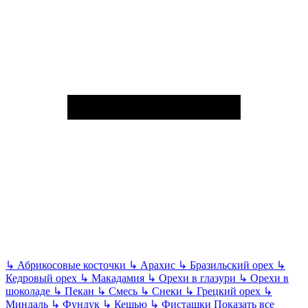
↳
Абрикосовые косточки
↳
Арахис
↳
Бразильский орех
↳
Кедровый орех
↳
Макадамия
↳
Орехи в глазури
↳
Орехи в
шоколаде
↳
Пекан
↳
Смесь
↳
Снеки
↳
Грецкий орех
↳
Миндаль
↳
Фундук
↳
Кешью
↳
Фисташки
Показать все