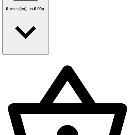
0
товар(ов),
на
0.00р.