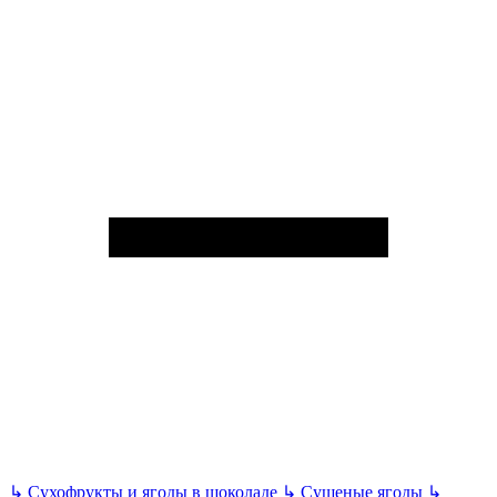
↳
Сухофрукты и ягоды в шоколаде
↳
Сушеные ягоды
↳