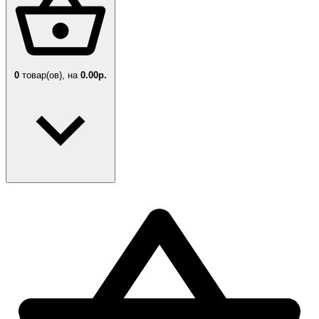
0
товар(ов),
на
0.00р.