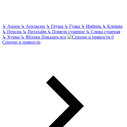
↳
Анона
↳
Апельсин
↳
Груша
↳
Гуава
↳
Имбирь
↳
Клюква
↳
Персик
↳
Питахайя
↳
Помело сушеное
↳
Слива сушеная
↳
Хурма
↳
Яблоки
Показать все
Специи и пряности