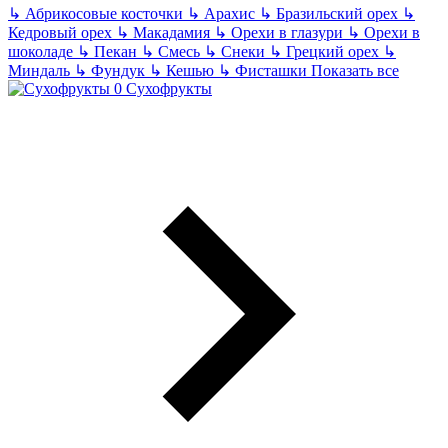
↳
Абрикосовые косточки
↳
Арахис
↳
Бразильский орех
↳
Кедровый орех
↳
Макадамия
↳
Орехи в глазури
↳
Орехи в
шоколаде
↳
Пекан
↳
Смесь
↳
Снеки
↳
Грецкий орех
↳
Миндаль
↳
Фундук
↳
Кешью
↳
Фисташки
Показать все
Сухофрукты