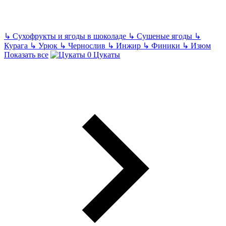
↳
Сухофрукты и ягоды в шоколаде
↳
Сушеные ягоды
↳
Курага
↳
Урюк
↳
Чернослив
↳
Инжир
↳
Финики
↳
Изюм
Показать все
Цукаты