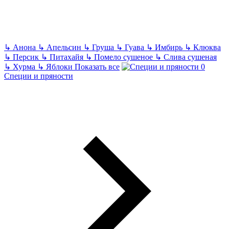
↳
Анона
↳
Апельсин
↳
Груша
↳
Гуава
↳
Имбирь
↳
Клюква
↳
Персик
↳
Питахайя
↳
Помело сушеное
↳
Слива сушеная
↳
Хурма
↳
Яблоки
Показать все
Специи и пряности