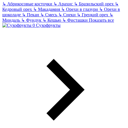
↳
Абрикосовые косточки
↳
Арахис
↳
Бразильский орех
↳
Кедровый орех
↳
Макадамия
↳
Орехи в глазури
↳
Орехи в
шоколаде
↳
Пекан
↳
Смесь
↳
Снеки
↳
Грецкий орех
↳
Миндаль
↳
Фундук
↳
Кешью
↳
Фисташки
Показать все
Сухофрукты