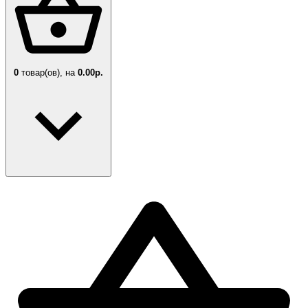
0
товар(ов),
на
0.00р.