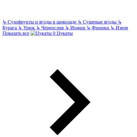
↳
Сухофрукты и ягоды в шоколаде
↳
Сушеные ягоды
↳
Курага
↳
Урюк
↳
Чернослив
↳
Инжир
↳
Финики
↳
Изюм
Показать все
Цукаты