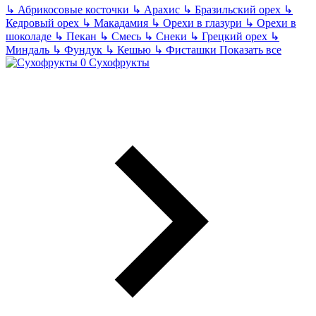
↳
Абрикосовые косточки
↳
Арахис
↳
Бразильский орех
↳
Кедровый орех
↳
Макадамия
↳
Орехи в глазури
↳
Орехи в
шоколаде
↳
Пекан
↳
Смесь
↳
Снеки
↳
Грецкий орех
↳
Миндаль
↳
Фундук
↳
Кешью
↳
Фисташки
Показать все
Сухофрукты