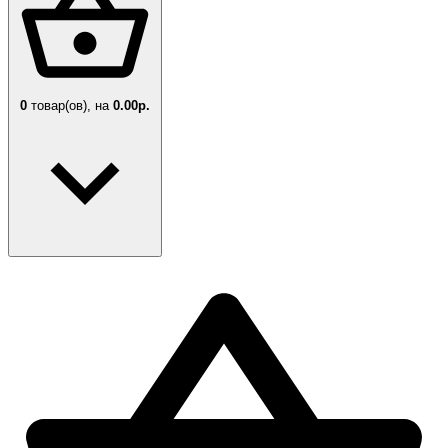
0
товар(ов),
на
0.00р.