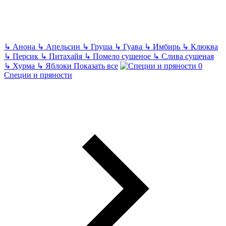
↳
Анона
↳
Апельсин
↳
Груша
↳
Гуава
↳
Имбирь
↳
Клюква
↳
Персик
↳
Питахайя
↳
Помело сушеное
↳
Слива сушеная
↳
Хурма
↳
Яблоки
Показать все
Специи и пряности