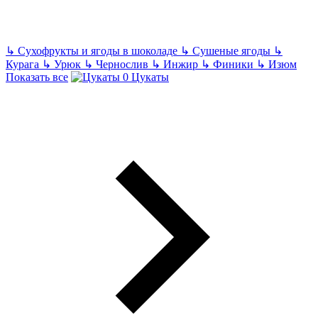
↳
Сухофрукты и ягоды в шоколаде
↳
Сушеные ягоды
↳
Курага
↳
Урюк
↳
Чернослив
↳
Инжир
↳
Финики
↳
Изюм
Показать все
Цукаты