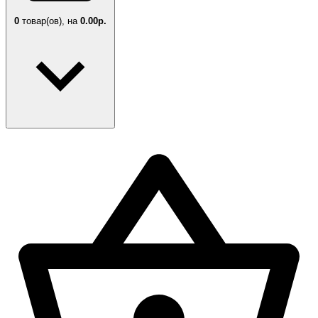
0
товар(ов),
на
0.00р.