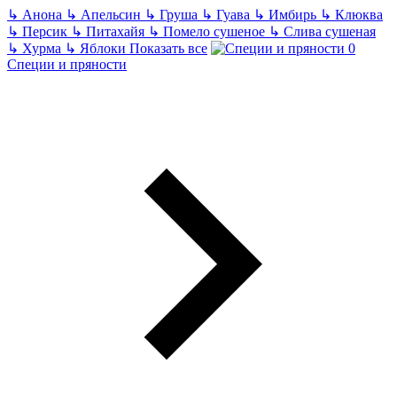
↳
Анона
↳
Апельсин
↳
Груша
↳
Гуава
↳
Имбирь
↳
Клюква
↳
Персик
↳
Питахайя
↳
Помело сушеное
↳
Слива сушеная
↳
Хурма
↳
Яблоки
Показать все
Специи и пряности