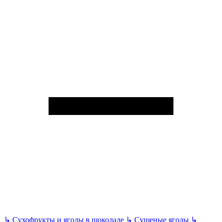
↳
Сухофрукты и ягоды в шоколаде
↳
Сушеные ягоды
↳