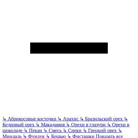
↳
Абрикосовые косточки
↳
Арахис
↳
Бразильский орех
↳
Кедровый орех
↳
Макадамия
↳
Орехи в глазури
↳
Орехи в
шоколаде
↳
Пекан
↳
Смесь
↳
Снеки
↳
Грецкий орех
↳
Миндаль
↳
Фундук
↳
Кешью
↳
Фисташки
Показать все