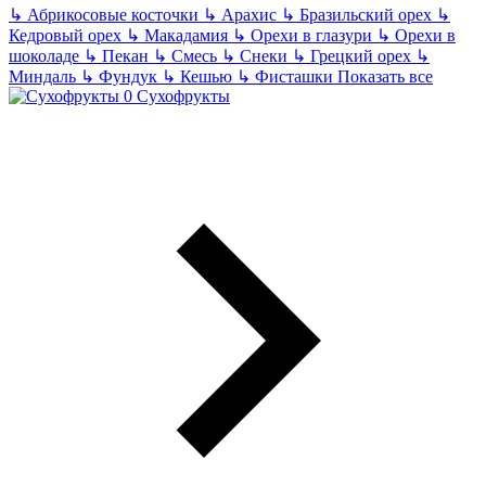
↳
Абрикосовые косточки
↳
Арахис
↳
Бразильский орех
↳
Кедровый орех
↳
Макадамия
↳
Орехи в глазури
↳
Орехи в
шоколаде
↳
Пекан
↳
Смесь
↳
Снеки
↳
Грецкий орех
↳
Миндаль
↳
Фундук
↳
Кешью
↳
Фисташки
Показать все
Сухофрукты