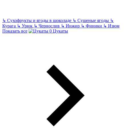
↳
Сухофрукты и ягоды в шоколаде
↳
Сушеные ягоды
↳
Курага
↳
Урюк
↳
Чернослив
↳
Инжир
↳
Финики
↳
Изюм
Показать все
Цукаты