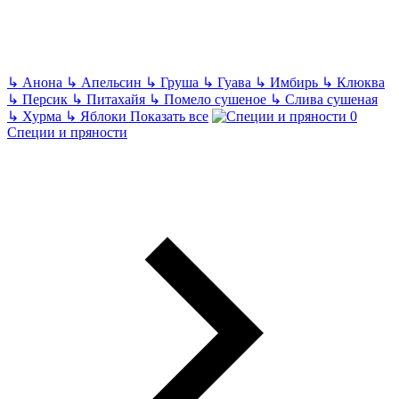
↳
Анона
↳
Апельсин
↳
Груша
↳
Гуава
↳
Имбирь
↳
Клюква
↳
Персик
↳
Питахайя
↳
Помело сушеное
↳
Слива сушеная
↳
Хурма
↳
Яблоки
Показать все
Специи и пряности