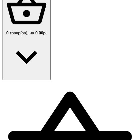
0
товар(ов),
на
0.00р.