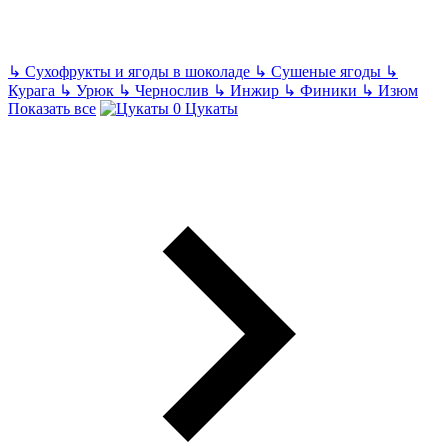
↳
Сухофрукты и ягоды в шоколаде
↳
Сушеные ягоды
↳
Курага
↳
Урюк
↳
Чернослив
↳
Инжир
↳
Финики
↳
Изюм
Показать все
Цукаты