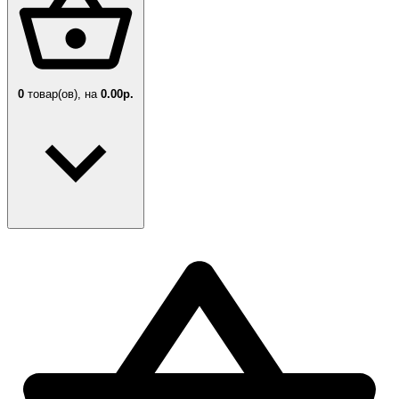
0
товар(ов),
на
0.00р.