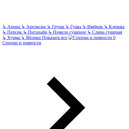
↳
Анона
↳
Апельсин
↳
Груша
↳
Гуава
↳
Имбирь
↳
Клюква
↳
Персик
↳
Питахайя
↳
Помело сушеное
↳
Слива сушеная
↳
Хурма
↳
Яблоки
Показать все
Специи и пряности