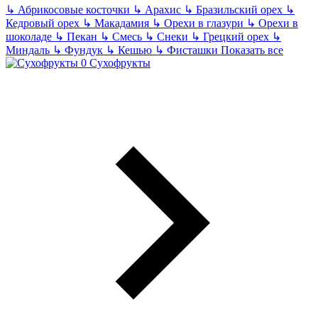
↳
Абрикосовые косточки
↳
Арахис
↳
Бразильский орех
↳
Кедровый орех
↳
Макадамия
↳
Орехи в глазури
↳
Орехи в
шоколаде
↳
Пекан
↳
Смесь
↳
Снеки
↳
Грецкий орех
↳
Миндаль
↳
Фундук
↳
Кешью
↳
Фисташки
Показать все
Сухофрукты