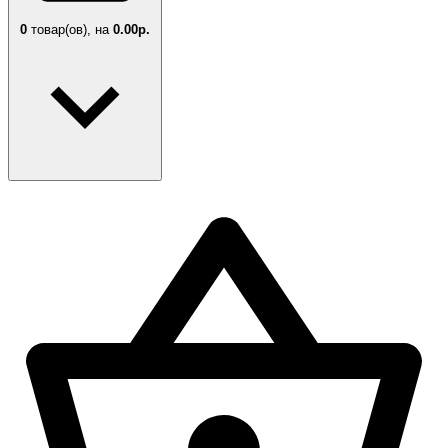
0
товар(ов),
на
0.00р.