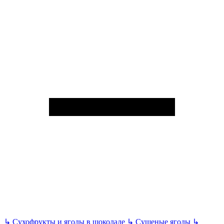
↳
Сухофрукты и ягоды в шоколаде
↳
Сушеные ягоды
↳