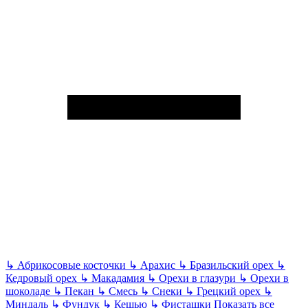
↳
Абрикосовые косточки
↳
Арахис
↳
Бразильский орех
↳
Кедровый орех
↳
Макадамия
↳
Орехи в глазури
↳
Орехи в
шоколаде
↳
Пекан
↳
Смесь
↳
Снеки
↳
Грецкий орех
↳
Миндаль
↳
Фундук
↳
Кешью
↳
Фисташки
Показать все