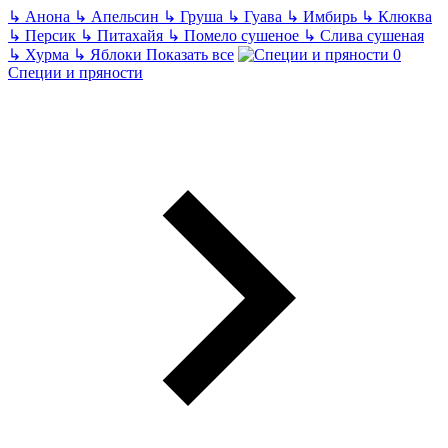
↳
Анона
↳
Апельсин
↳
Груша
↳
Гуава
↳
Имбирь
↳
Клюква
↳
Персик
↳
Питахайя
↳
Помело сушеное
↳
Слива сушеная
↳
Хурма
↳
Яблоки
Показать все
Специи и пряности