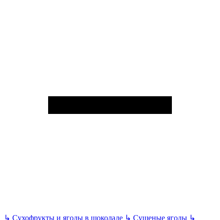
↳
Сухофрукты и ягоды в шоколаде
↳
Сушеные ягоды
↳