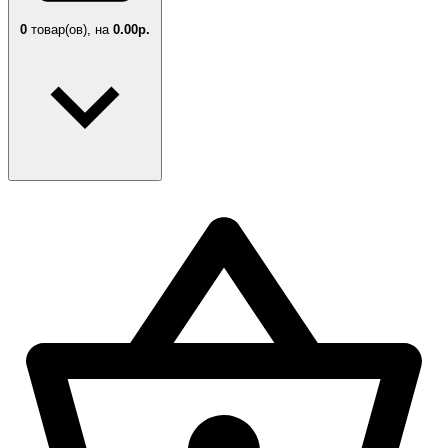
0
товар(ов),
на
0.00р.