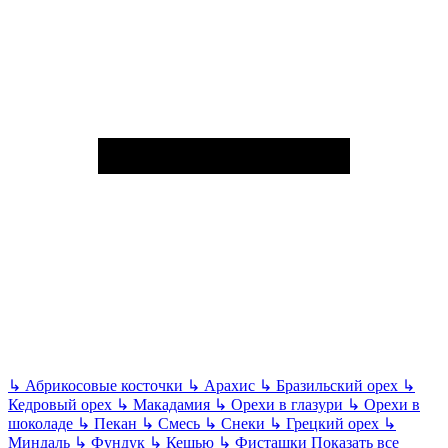
↳
Абрикосовые косточки
↳
Арахис
↳
Бразильский орех
↳
Кедровый орех
↳
Макадамия
↳
Орехи в глазури
↳
Орехи в
шоколаде
↳
Пекан
↳
Смесь
↳
Снеки
↳
Грецкий орех
↳
Миндаль
↳
Фундук
↳
Кешью
↳
Фисташки
Показать все