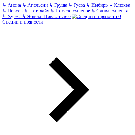
↳
Анона
↳
Апельсин
↳
Груша
↳
Гуава
↳
Имбирь
↳
Клюква
↳
Персик
↳
Питахайя
↳
Помело сушеное
↳
Слива сушеная
↳
Хурма
↳
Яблоки
Показать все
Специи и пряности