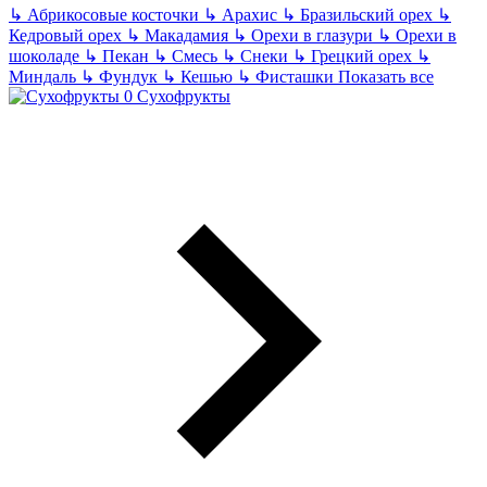
↳
Абрикосовые косточки
↳
Арахис
↳
Бразильский орех
↳
Кедровый орех
↳
Макадамия
↳
Орехи в глазури
↳
Орехи в
шоколаде
↳
Пекан
↳
Смесь
↳
Снеки
↳
Грецкий орех
↳
Миндаль
↳
Фундук
↳
Кешью
↳
Фисташки
Показать все
Сухофрукты