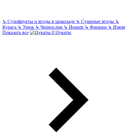
↳
Сухофрукты и ягоды в шоколаде
↳
Сушеные ягоды
↳
Курага
↳
Урюк
↳
Чернослив
↳
Инжир
↳
Финики
↳
Изюм
Показать все
Цукаты