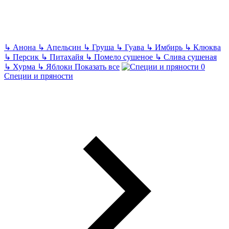
↳
Анона
↳
Апельсин
↳
Груша
↳
Гуава
↳
Имбирь
↳
Клюква
↳
Персик
↳
Питахайя
↳
Помело сушеное
↳
Слива сушеная
↳
Хурма
↳
Яблоки
Показать все
Специи и пряности