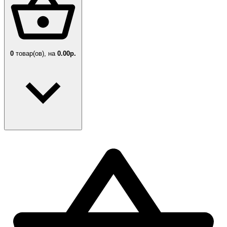
0
товар(ов),
на
0.00р.