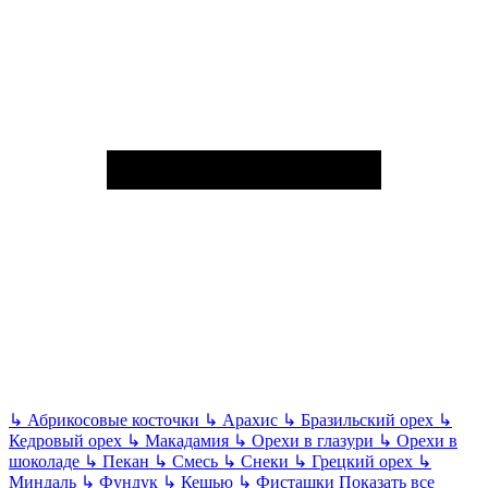
↳
Абрикосовые косточки
↳
Арахис
↳
Бразильский орех
↳
Кедровый орех
↳
Макадамия
↳
Орехи в глазури
↳
Орехи в
шоколаде
↳
Пекан
↳
Смесь
↳
Снеки
↳
Грецкий орех
↳
Миндаль
↳
Фундук
↳
Кешью
↳
Фисташки
Показать все