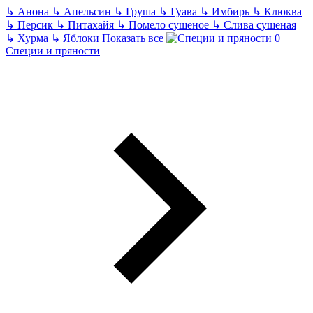
↳
Анона
↳
Апельсин
↳
Груша
↳
Гуава
↳
Имбирь
↳
Клюква
↳
Персик
↳
Питахайя
↳
Помело сушеное
↳
Слива сушеная
↳
Хурма
↳
Яблоки
Показать все
Специи и пряности