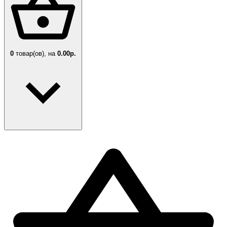
0
товар(ов),
на
0.00р.