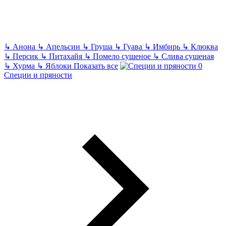
↳
Анона
↳
Апельсин
↳
Груша
↳
Гуава
↳
Имбирь
↳
Клюква
↳
Персик
↳
Питахайя
↳
Помело сушеное
↳
Слива сушеная
↳
Хурма
↳
Яблоки
Показать все
Специи и пряности