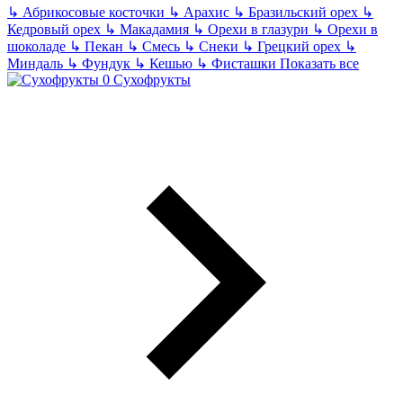
↳
Абрикосовые косточки
↳
Арахис
↳
Бразильский орех
↳
Кедровый орех
↳
Макадамия
↳
Орехи в глазури
↳
Орехи в
шоколаде
↳
Пекан
↳
Смесь
↳
Снеки
↳
Грецкий орех
↳
Миндаль
↳
Фундук
↳
Кешью
↳
Фисташки
Показать все
Сухофрукты