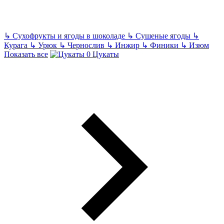
↳
Сухофрукты и ягоды в шоколаде
↳
Сушеные ягоды
↳
Курага
↳
Урюк
↳
Чернослив
↳
Инжир
↳
Финики
↳
Изюм
Показать все
Цукаты