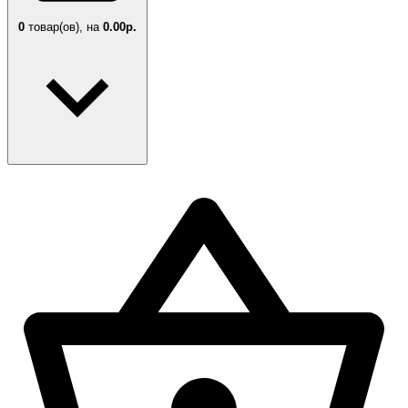
0
товар(ов),
на
0.00р.