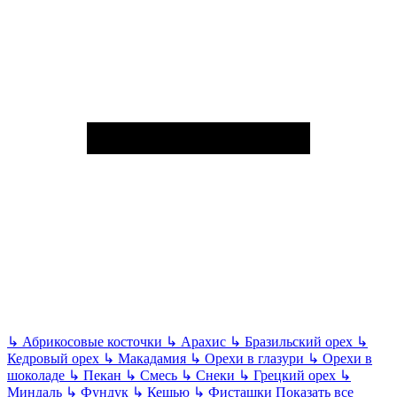
↳
Абрикосовые косточки
↳
Арахис
↳
Бразильский орех
↳
Кедровый орех
↳
Макадамия
↳
Орехи в глазури
↳
Орехи в
шоколаде
↳
Пекан
↳
Смесь
↳
Снеки
↳
Грецкий орех
↳
Миндаль
↳
Фундук
↳
Кешью
↳
Фисташки
Показать все