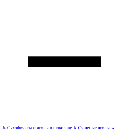
↳
Сухофрукты и ягоды в шоколаде
↳
Сушеные ягоды
↳