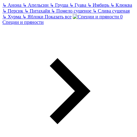
↳
Анона
↳
Апельсин
↳
Груша
↳
Гуава
↳
Имбирь
↳
Клюква
↳
Персик
↳
Питахайя
↳
Помело сушеное
↳
Слива сушеная
↳
Хурма
↳
Яблоки
Показать все
Специи и пряности