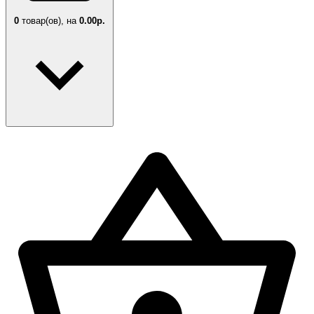
0
товар(ов),
на
0.00р.