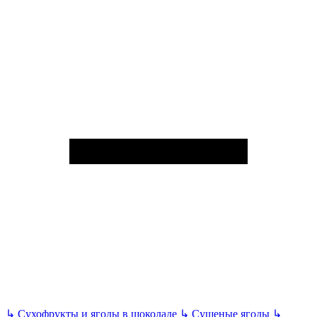
↳
Сухофрукты и ягоды в шоколаде
↳
Сушеные ягоды
↳