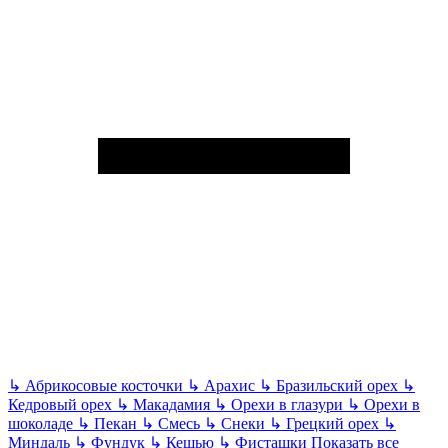
↳
Абрикосовые косточки
↳
Арахис
↳
Бразильский орех
↳
Кедровый орех
↳
Макадамия
↳
Орехи в глазури
↳
Орехи в
шоколаде
↳
Пекан
↳
Смесь
↳
Снеки
↳
Грецкий орех
↳
Миндаль
↳
Фундук
↳
Кешью
↳
Фисташки
Показать все