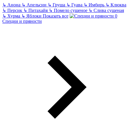
↳
Анона
↳
Апельсин
↳
Груша
↳
Гуава
↳
Имбирь
↳
Клюква
↳
Персик
↳
Питахайя
↳
Помело сушеное
↳
Слива сушеная
↳
Хурма
↳
Яблоки
Показать все
Специи и пряности