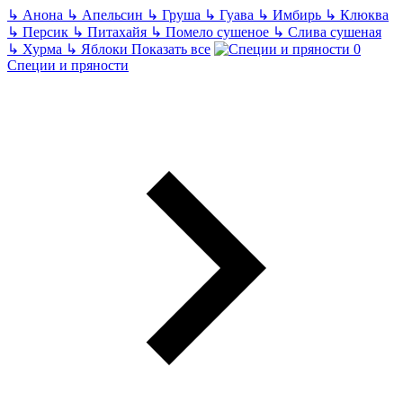
↳
Анона
↳
Апельсин
↳
Груша
↳
Гуава
↳
Имбирь
↳
Клюква
↳
Персик
↳
Питахайя
↳
Помело сушеное
↳
Слива сушеная
↳
Хурма
↳
Яблоки
Показать все
Специи и пряности