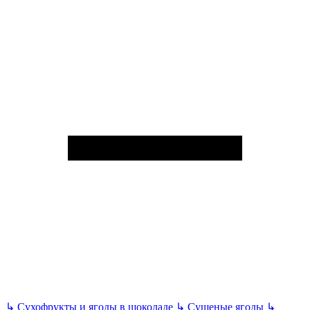
↳
Сухофрукты и ягоды в шоколаде
↳
Сушеные ягоды
↳