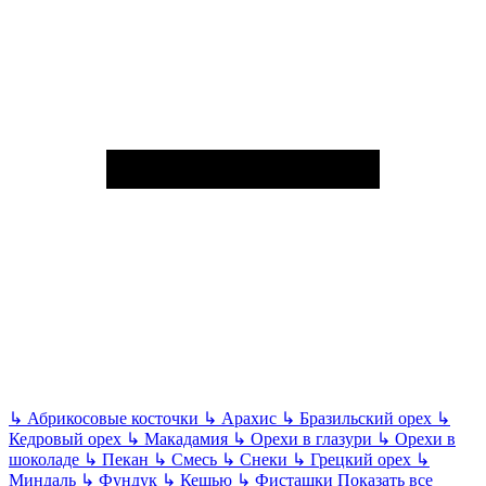
↳
Абрикосовые косточки
↳
Арахис
↳
Бразильский орех
↳
Кедровый орех
↳
Макадамия
↳
Орехи в глазури
↳
Орехи в
шоколаде
↳
Пекан
↳
Смесь
↳
Снеки
↳
Грецкий орех
↳
Миндаль
↳
Фундук
↳
Кешью
↳
Фисташки
Показать все