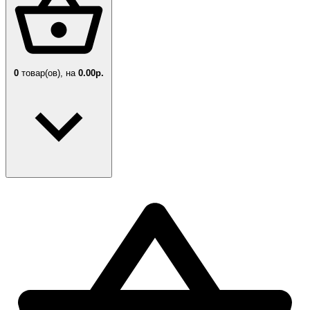
0
товар(ов),
на
0.00р.