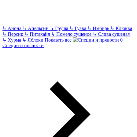
↳
Анона
↳
Апельсин
↳
Груша
↳
Гуава
↳
Имбирь
↳
Клюква
↳
Персик
↳
Питахайя
↳
Помело сушеное
↳
Слива сушеная
↳
Хурма
↳
Яблоки
Показать все
Специи и пряности