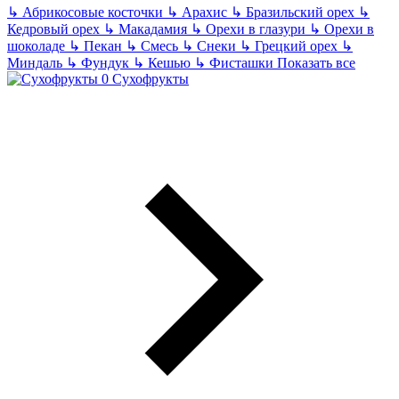
↳
Абрикосовые косточки
↳
Арахис
↳
Бразильский орех
↳
Кедровый орех
↳
Макадамия
↳
Орехи в глазури
↳
Орехи в
шоколаде
↳
Пекан
↳
Смесь
↳
Снеки
↳
Грецкий орех
↳
Миндаль
↳
Фундук
↳
Кешью
↳
Фисташки
Показать все
Сухофрукты