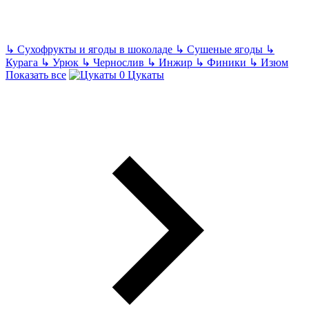
↳
Сухофрукты и ягоды в шоколаде
↳
Сушеные ягоды
↳
Курага
↳
Урюк
↳
Чернослив
↳
Инжир
↳
Финики
↳
Изюм
Показать все
Цукаты