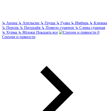
↳
Анона
↳
Апельсин
↳
Груша
↳
Гуава
↳
Имбирь
↳
Клюква
↳
Персик
↳
Питахайя
↳
Помело сушеное
↳
Слива сушеная
↳
Хурма
↳
Яблоки
Показать все
Специи и пряности