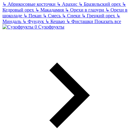
↳
Абрикосовые косточки
↳
Арахис
↳
Бразильский орех
↳
Кедровый орех
↳
Макадамия
↳
Орехи в глазури
↳
Орехи в
шоколаде
↳
Пекан
↳
Смесь
↳
Снеки
↳
Грецкий орех
↳
Миндаль
↳
Фундук
↳
Кешью
↳
Фисташки
Показать все
Сухофрукты