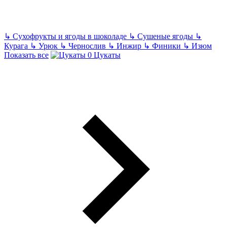
↳
Сухофрукты и ягоды в шоколаде
↳
Сушеные ягоды
↳
Курага
↳
Урюк
↳
Чернослив
↳
Инжир
↳
Финики
↳
Изюм
Показать все
Цукаты