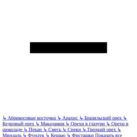
↳
Абрикосовые косточки
↳
Арахис
↳
Бразильский орех
↳
Кедровый орех
↳
Макадамия
↳
Орехи в глазури
↳
Орехи в
шоколаде
↳
Пекан
↳
Смесь
↳
Снеки
↳
Грецкий орех
↳
Миндаль
↳
Фундук
↳
Кешью
↳
Фисташки
Показать все