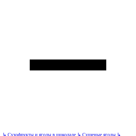
↳
Сухофрукты и ягоды в шоколаде
↳
Сушеные ягоды
↳