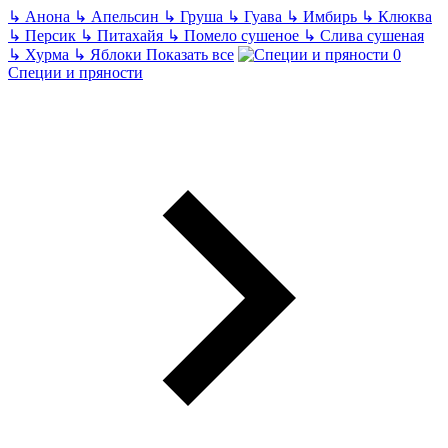
↳
Анона
↳
Апельсин
↳
Груша
↳
Гуава
↳
Имбирь
↳
Клюква
↳
Персик
↳
Питахайя
↳
Помело сушеное
↳
Слива сушеная
↳
Хурма
↳
Яблоки
Показать все
Специи и пряности