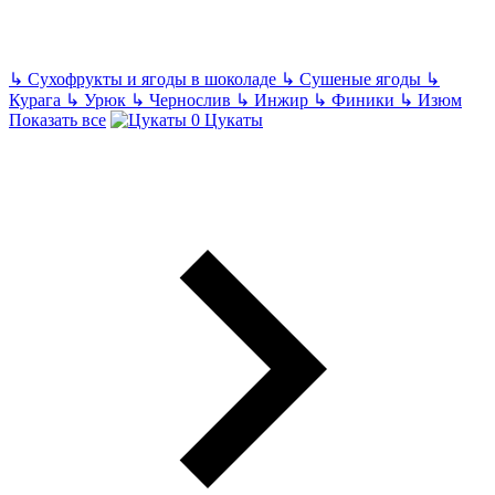
↳
Сухофрукты и ягоды в шоколаде
↳
Сушеные ягоды
↳
Курага
↳
Урюк
↳
Чернослив
↳
Инжир
↳
Финики
↳
Изюм
Показать все
Цукаты