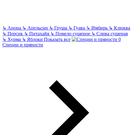
↳
Анона
↳
Апельсин
↳
Груша
↳
Гуава
↳
Имбирь
↳
Клюква
↳
Персик
↳
Питахайя
↳
Помело сушеное
↳
Слива сушеная
↳
Хурма
↳
Яблоки
Показать все
Специи и пряности