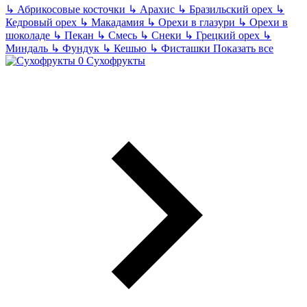
↳
Абрикосовые косточки
↳
Арахис
↳
Бразильский орех
↳
Кедровый орех
↳
Макадамия
↳
Орехи в глазури
↳
Орехи в
шоколаде
↳
Пекан
↳
Смесь
↳
Снеки
↳
Грецкий орех
↳
Миндаль
↳
Фундук
↳
Кешью
↳
Фисташки
Показать все
Сухофрукты