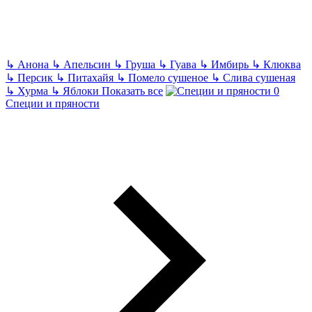
↳
Анона
↳
Апельсин
↳
Груша
↳
Гуава
↳
Имбирь
↳
Клюква
↳
Персик
↳
Питахайя
↳
Помело сушеное
↳
Слива сушеная
↳
Хурма
↳
Яблоки
Показать все
Специи и пряности