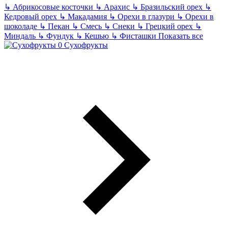
↳
Абрикосовые косточки
↳
Арахис
↳
Бразильский орех
↳
Кедровый орех
↳
Макадамия
↳
Орехи в глазури
↳
Орехи в
шоколаде
↳
Пекан
↳
Смесь
↳
Снеки
↳
Грецкий орех
↳
Миндаль
↳
Фундук
↳
Кешью
↳
Фисташки
Показать все
Сухофрукты