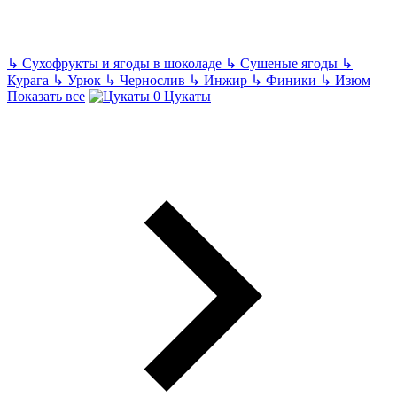
↳
Сухофрукты и ягоды в шоколаде
↳
Сушеные ягоды
↳
Курага
↳
Урюк
↳
Чернослив
↳
Инжир
↳
Финики
↳
Изюм
Показать все
Цукаты