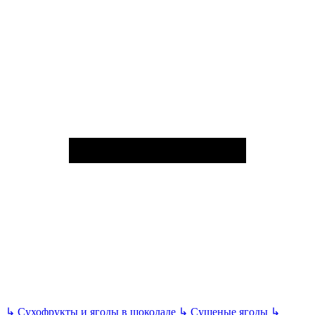
↳
Сухофрукты и ягоды в шоколаде
↳
Сушеные ягоды
↳