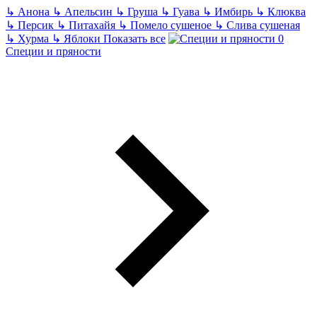
↳
Анона
↳
Апельсин
↳
Груша
↳
Гуава
↳
Имбирь
↳
Клюква
↳
Персик
↳
Питахайя
↳
Помело сушеное
↳
Слива сушеная
↳
Хурма
↳
Яблоки
Показать все
Специи и пряности