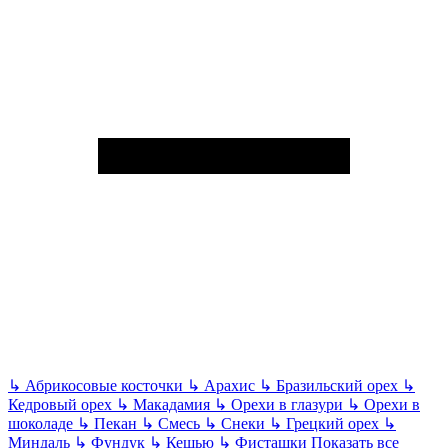
↳
Абрикосовые косточки
↳
Арахис
↳
Бразильский орех
↳
Кедровый орех
↳
Макадамия
↳
Орехи в глазури
↳
Орехи в
шоколаде
↳
Пекан
↳
Смесь
↳
Снеки
↳
Грецкий орех
↳
Миндаль
↳
Фундук
↳
Кешью
↳
Фисташки
Показать все