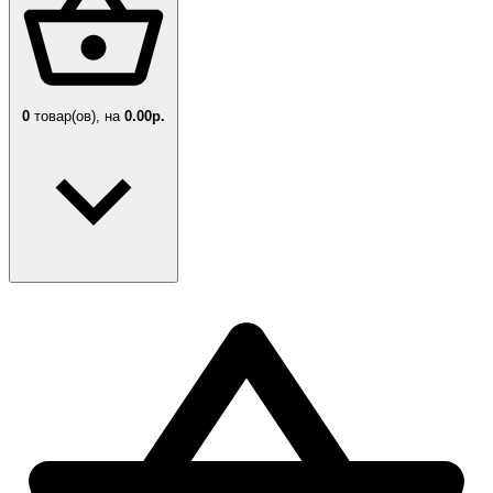
0
товар(ов),
на
0.00р.