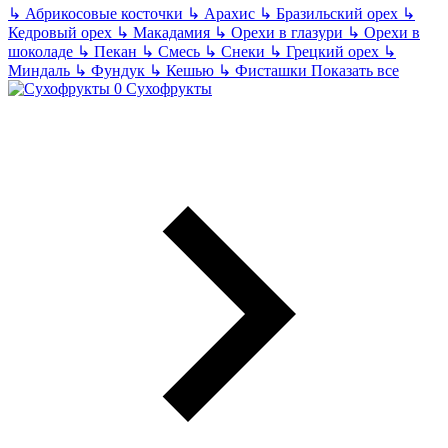
↳
Абрикосовые косточки
↳
Арахис
↳
Бразильский орех
↳
Кедровый орех
↳
Макадамия
↳
Орехи в глазури
↳
Орехи в
шоколаде
↳
Пекан
↳
Смесь
↳
Снеки
↳
Грецкий орех
↳
Миндаль
↳
Фундук
↳
Кешью
↳
Фисташки
Показать все
Сухофрукты