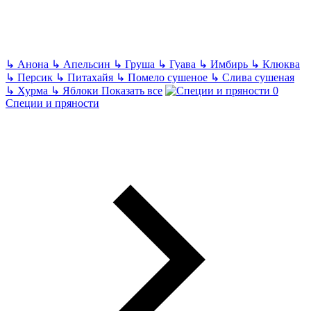
↳
Анона
↳
Апельсин
↳
Груша
↳
Гуава
↳
Имбирь
↳
Клюква
↳
Персик
↳
Питахайя
↳
Помело сушеное
↳
Слива сушеная
↳
Хурма
↳
Яблоки
Показать все
Специи и пряности