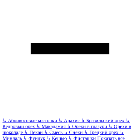
↳
Абрикосовые косточки
↳
Арахис
↳
Бразильский орех
↳
Кедровый орех
↳
Макадамия
↳
Орехи в глазури
↳
Орехи в
шоколаде
↳
Пекан
↳
Смесь
↳
Снеки
↳
Грецкий орех
↳
Миндаль
↳
Фундук
↳
Кешью
↳
Фисташки
Показать все