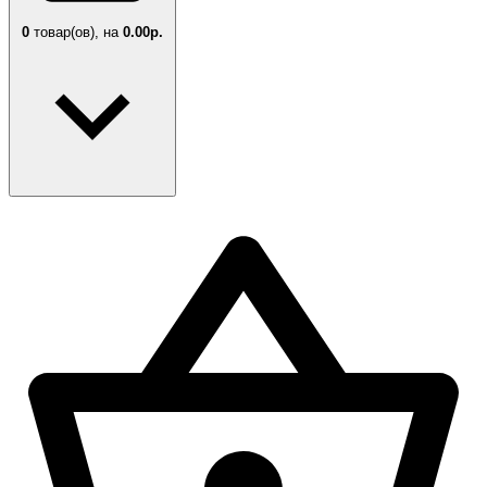
0
товар(ов),
на
0.00р.