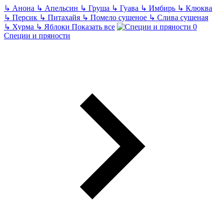
↳
Анона
↳
Апельсин
↳
Груша
↳
Гуава
↳
Имбирь
↳
Клюква
↳
Персик
↳
Питахайя
↳
Помело сушеное
↳
Слива сушеная
↳
Хурма
↳
Яблоки
Показать все
Специи и пряности