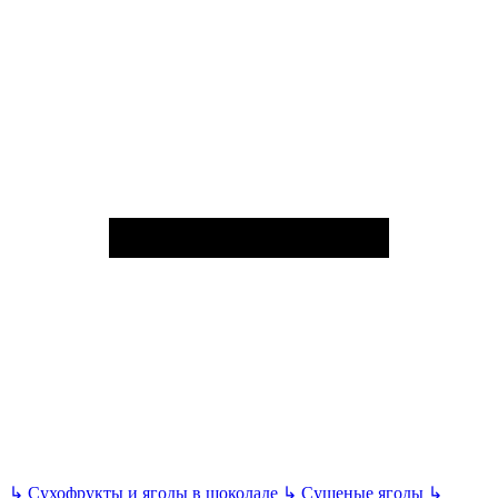
↳
Сухофрукты и ягоды в шоколаде
↳
Сушеные ягоды
↳