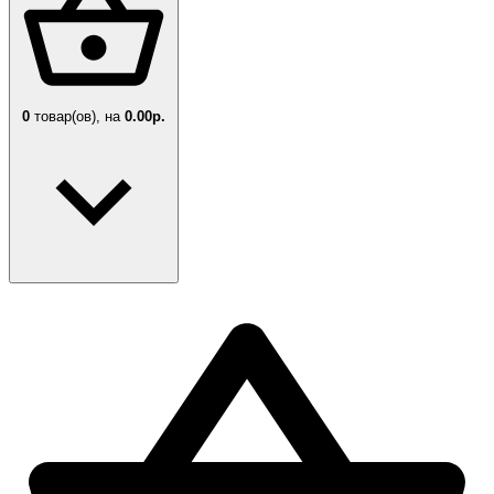
0
товар(ов),
на
0.00р.