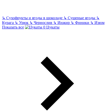
↳
Сухофрукты и ягоды в шоколаде
↳
Сушеные ягоды
↳
Курага
↳
Урюк
↳
Чернослив
↳
Инжир
↳
Финики
↳
Изюм
Показать все
Цукаты