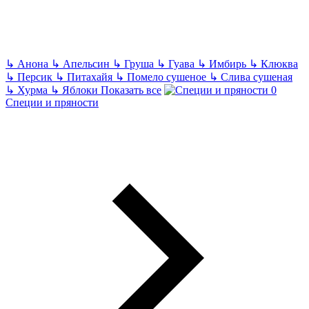
↳
Анона
↳
Апельсин
↳
Груша
↳
Гуава
↳
Имбирь
↳
Клюква
↳
Персик
↳
Питахайя
↳
Помело сушеное
↳
Слива сушеная
↳
Хурма
↳
Яблоки
Показать все
Специи и пряности