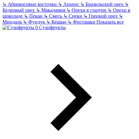
↳
Абрикосовые косточки
↳
Арахис
↳
Бразильский орех
↳
Кедровый орех
↳
Макадамия
↳
Орехи в глазури
↳
Орехи в
шоколаде
↳
Пекан
↳
Смесь
↳
Снеки
↳
Грецкий орех
↳
Миндаль
↳
Фундук
↳
Кешью
↳
Фисташки
Показать все
Сухофрукты