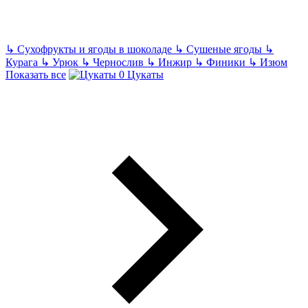
↳
Сухофрукты и ягоды в шоколаде
↳
Сушеные ягоды
↳
Курага
↳
Урюк
↳
Чернослив
↳
Инжир
↳
Финики
↳
Изюм
Показать все
Цукаты