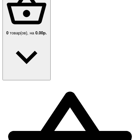
0
товар(ов),
на
0.00р.