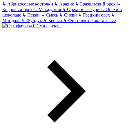
↳
Абрикосовые косточки
↳
Арахис
↳
Бразильский орех
↳
Кедровый орех
↳
Макадамия
↳
Орехи в глазури
↳
Орехи в
шоколаде
↳
Пекан
↳
Смесь
↳
Снеки
↳
Грецкий орех
↳
Миндаль
↳
Фундук
↳
Кешью
↳
Фисташки
Показать все
Сухофрукты