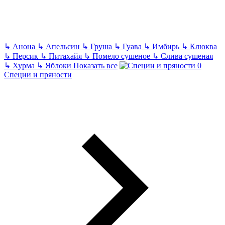
↳
Анона
↳
Апельсин
↳
Груша
↳
Гуава
↳
Имбирь
↳
Клюква
↳
Персик
↳
Питахайя
↳
Помело сушеное
↳
Слива сушеная
↳
Хурма
↳
Яблоки
Показать все
Специи и пряности