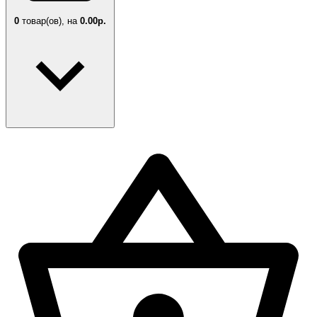
0
товар(ов),
на
0.00р.