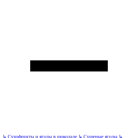
↳
Сухофрукты и ягоды в шоколаде
↳
Сушеные ягоды
↳