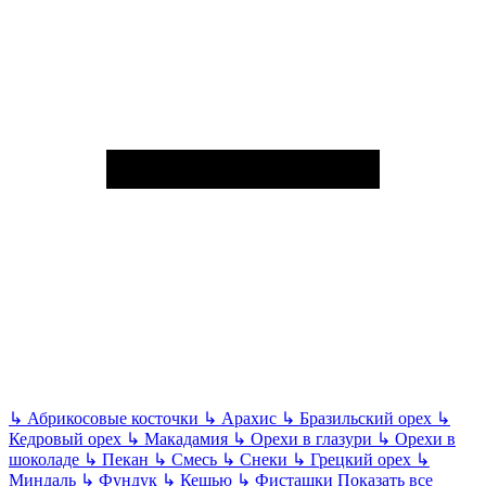
↳
Абрикосовые косточки
↳
Арахис
↳
Бразильский орех
↳
Кедровый орех
↳
Макадамия
↳
Орехи в глазури
↳
Орехи в
шоколаде
↳
Пекан
↳
Смесь
↳
Снеки
↳
Грецкий орех
↳
Миндаль
↳
Фундук
↳
Кешью
↳
Фисташки
Показать все