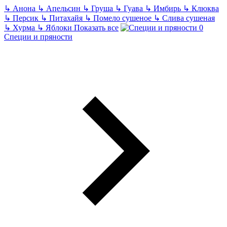
↳
Анона
↳
Апельсин
↳
Груша
↳
Гуава
↳
Имбирь
↳
Клюква
↳
Персик
↳
Питахайя
↳
Помело сушеное
↳
Слива сушеная
↳
Хурма
↳
Яблоки
Показать все
Специи и пряности