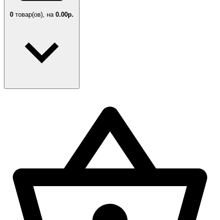
0
товар(ов),
на
0.00р.