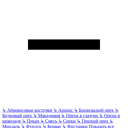
↳
Абрикосовые косточки
↳
Арахис
↳
Бразильский орех
↳
Кедровый орех
↳
Макадамия
↳
Орехи в глазури
↳
Орехи в
шоколаде
↳
Пекан
↳
Смесь
↳
Снеки
↳
Грецкий орех
↳
Миндаль
↳
Фундук
↳
Кешью
↳
Фисташки
Показать все