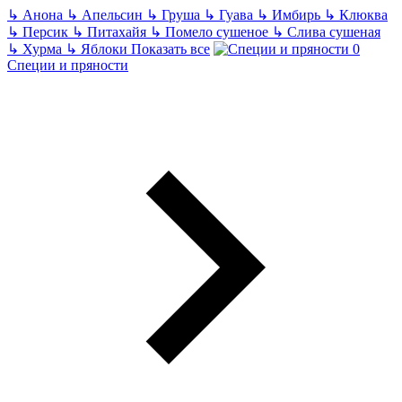
↳
Анона
↳
Апельсин
↳
Груша
↳
Гуава
↳
Имбирь
↳
Клюква
↳
Персик
↳
Питахайя
↳
Помело сушеное
↳
Слива сушеная
↳
Хурма
↳
Яблоки
Показать все
Специи и пряности