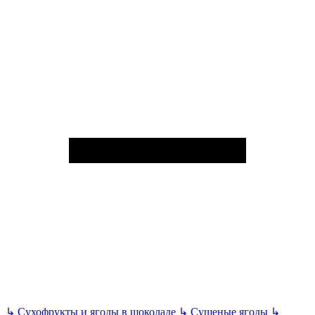
↳
Сухофрукты и ягоды в шоколаде
↳
Сушеные ягоды
↳