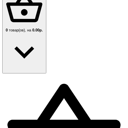
0
товар(ов),
на
0.00р.