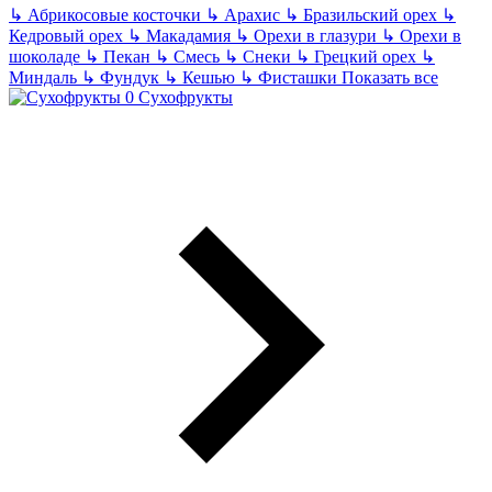
↳
Абрикосовые косточки
↳
Арахис
↳
Бразильский орех
↳
Кедровый орех
↳
Макадамия
↳
Орехи в глазури
↳
Орехи в
шоколаде
↳
Пекан
↳
Смесь
↳
Снеки
↳
Грецкий орех
↳
Миндаль
↳
Фундук
↳
Кешью
↳
Фисташки
Показать все
Сухофрукты