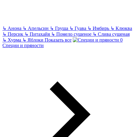
↳
Анона
↳
Апельсин
↳
Груша
↳
Гуава
↳
Имбирь
↳
Клюква
↳
Персик
↳
Питахайя
↳
Помело сушеное
↳
Слива сушеная
↳
Хурма
↳
Яблоки
Показать все
Специи и пряности