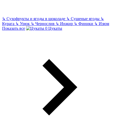
↳
Сухофрукты и ягоды в шоколаде
↳
Сушеные ягоды
↳
Курага
↳
Урюк
↳
Чернослив
↳
Инжир
↳
Финики
↳
Изюм
Показать все
Цукаты