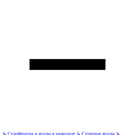
↳
Сухофрукты и ягоды в шоколаде
↳
Сушеные ягоды
↳