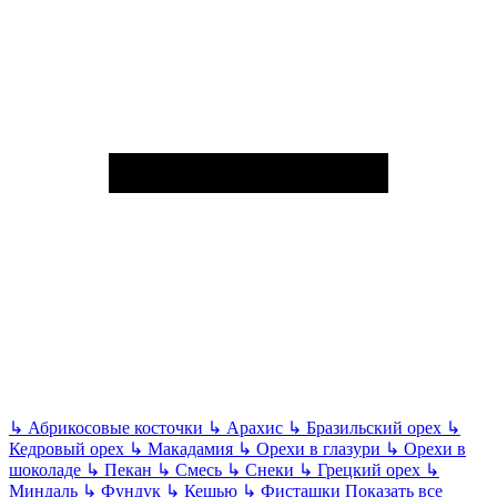
↳
Абрикосовые косточки
↳
Арахис
↳
Бразильский орех
↳
Кедровый орех
↳
Макадамия
↳
Орехи в глазури
↳
Орехи в
шоколаде
↳
Пекан
↳
Смесь
↳
Снеки
↳
Грецкий орех
↳
Миндаль
↳
Фундук
↳
Кешью
↳
Фисташки
Показать все