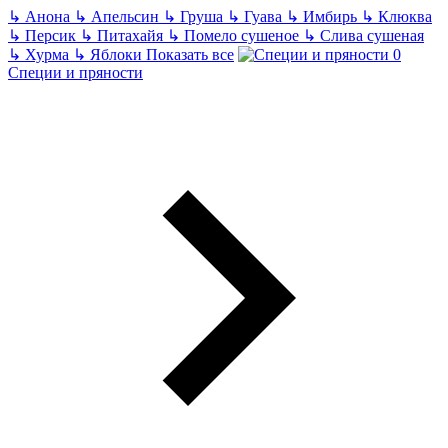
↳
Анона
↳
Апельсин
↳
Груша
↳
Гуава
↳
Имбирь
↳
Клюква
↳
Персик
↳
Питахайя
↳
Помело сушеное
↳
Слива сушеная
↳
Хурма
↳
Яблоки
Показать все
Специи и пряности