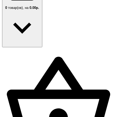
0
товар(ов),
на
0.00р.