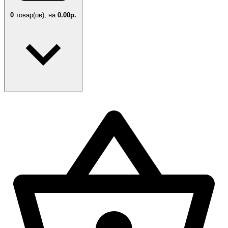
0
товар(ов),
на
0.00р.