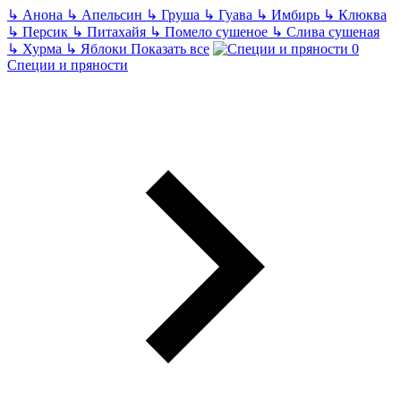
↳
Анона
↳
Апельсин
↳
Груша
↳
Гуава
↳
Имбирь
↳
Клюква
↳
Персик
↳
Питахайя
↳
Помело сушеное
↳
Слива сушеная
↳
Хурма
↳
Яблоки
Показать все
Специи и пряности