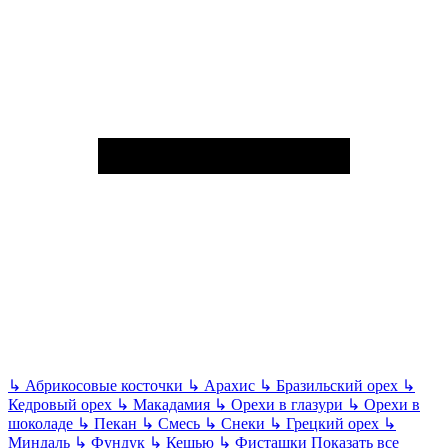
↳
Абрикосовые косточки
↳
Арахис
↳
Бразильский орех
↳
Кедровый орех
↳
Макадамия
↳
Орехи в глазури
↳
Орехи в
шоколаде
↳
Пекан
↳
Смесь
↳
Снеки
↳
Грецкий орех
↳
Миндаль
↳
Фундук
↳
Кешью
↳
Фисташки
Показать все