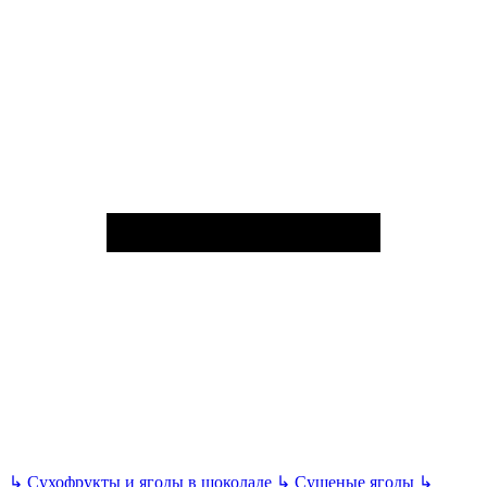
↳
Сухофрукты и ягоды в шоколаде
↳
Сушеные ягоды
↳