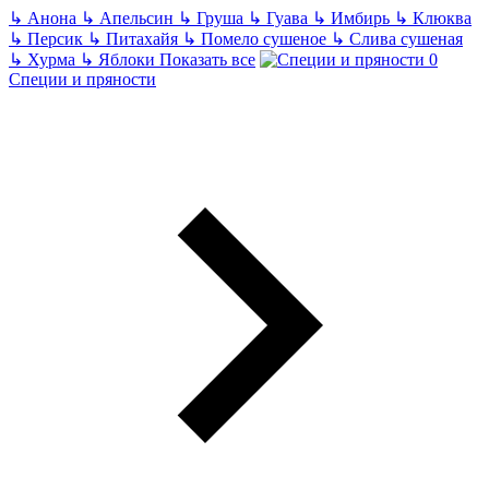
↳
Анона
↳
Апельсин
↳
Груша
↳
Гуава
↳
Имбирь
↳
Клюква
↳
Персик
↳
Питахайя
↳
Помело сушеное
↳
Слива сушеная
↳
Хурма
↳
Яблоки
Показать все
Специи и пряности