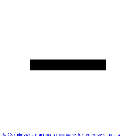
↳
Сухофрукты и ягоды в шоколаде
↳
Сушеные ягоды
↳