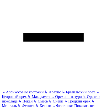
↳
Абрикосовые косточки
↳
Арахис
↳
Бразильский орех
↳
Кедровый орех
↳
Макадамия
↳
Орехи в глазури
↳
Орехи в
шоколаде
↳
Пекан
↳
Смесь
↳
Снеки
↳
Грецкий орех
↳
Миндаль
↳
Фундук
↳
Кешью
↳
Фисташки
Показать все