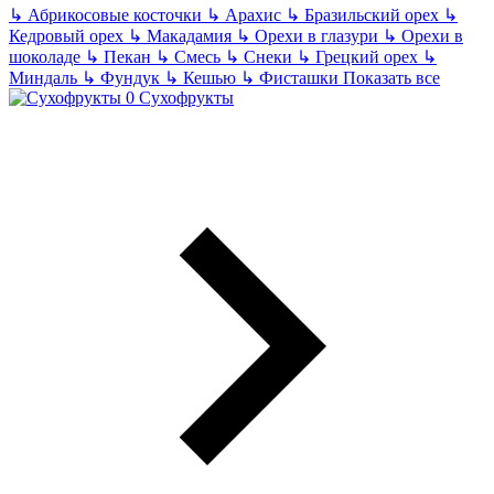
↳
Абрикосовые косточки
↳
Арахис
↳
Бразильский орех
↳
Кедровый орех
↳
Макадамия
↳
Орехи в глазури
↳
Орехи в
шоколаде
↳
Пекан
↳
Смесь
↳
Снеки
↳
Грецкий орех
↳
Миндаль
↳
Фундук
↳
Кешью
↳
Фисташки
Показать все
Сухофрукты