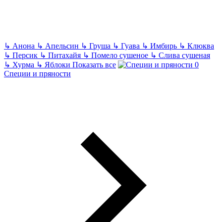
↳
Анона
↳
Апельсин
↳
Груша
↳
Гуава
↳
Имбирь
↳
Клюква
↳
Персик
↳
Питахайя
↳
Помело сушеное
↳
Слива сушеная
↳
Хурма
↳
Яблоки
Показать все
Специи и пряности