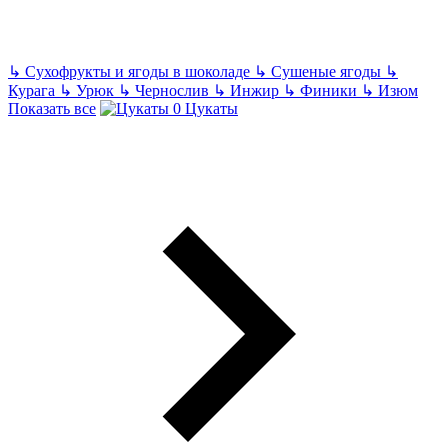
↳
Сухофрукты и ягоды в шоколаде
↳
Сушеные ягоды
↳
Курага
↳
Урюк
↳
Чернослив
↳
Инжир
↳
Финики
↳
Изюм
Показать все
Цукаты