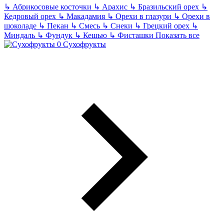
↳
Абрикосовые косточки
↳
Арахис
↳
Бразильский орех
↳
Кедровый орех
↳
Макадамия
↳
Орехи в глазури
↳
Орехи в
шоколаде
↳
Пекан
↳
Смесь
↳
Снеки
↳
Грецкий орех
↳
Миндаль
↳
Фундук
↳
Кешью
↳
Фисташки
Показать все
Сухофрукты