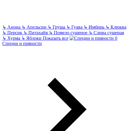
↳
Анона
↳
Апельсин
↳
Груша
↳
Гуава
↳
Имбирь
↳
Клюква
↳
Персик
↳
Питахайя
↳
Помело сушеное
↳
Слива сушеная
↳
Хурма
↳
Яблоки
Показать все
Специи и пряности