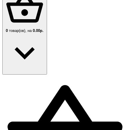
0
товар(ов),
на
0.00р.