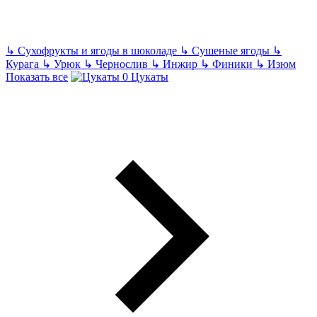
↳
Сухофрукты и ягоды в шоколаде
↳
Сушеные ягоды
↳
Курага
↳
Урюк
↳
Чернослив
↳
Инжир
↳
Финики
↳
Изюм
Показать все
Цукаты