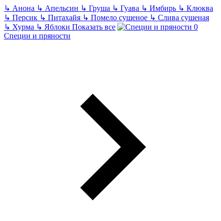
↳
Анона
↳
Апельсин
↳
Груша
↳
Гуава
↳
Имбирь
↳
Клюква
↳
Персик
↳
Питахайя
↳
Помело сушеное
↳
Слива сушеная
↳
Хурма
↳
Яблоки
Показать все
Специи и пряности