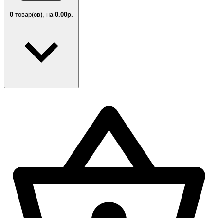
0
товар(ов),
на
0.00р.