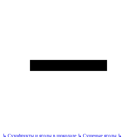
↳
Сухофрукты и ягоды в шоколаде
↳
Сушеные ягоды
↳