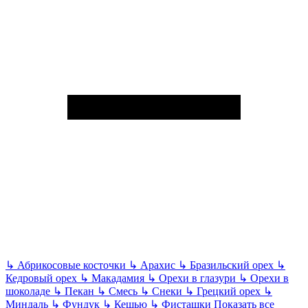
↳
Абрикосовые косточки
↳
Арахис
↳
Бразильский орех
↳
Кедровый орех
↳
Макадамия
↳
Орехи в глазури
↳
Орехи в
шоколаде
↳
Пекан
↳
Смесь
↳
Снеки
↳
Грецкий орех
↳
Миндаль
↳
Фундук
↳
Кешью
↳
Фисташки
Показать все