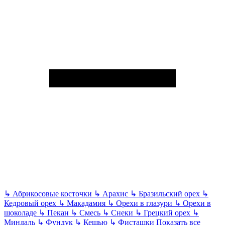
↳
Абрикосовые косточки
↳
Арахис
↳
Бразильский орех
↳
Кедровый орех
↳
Макадамия
↳
Орехи в глазури
↳
Орехи в
шоколаде
↳
Пекан
↳
Смесь
↳
Снеки
↳
Грецкий орех
↳
Миндаль
↳
Фундук
↳
Кешью
↳
Фисташки
Показать все