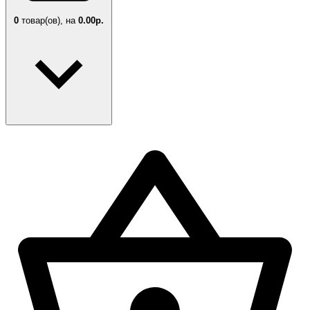
0
товар(ов),
на
0.00р.