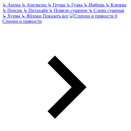
↳
Анона
↳
Апельсин
↳
Груша
↳
Гуава
↳
Имбирь
↳
Клюква
↳
Персик
↳
Питахайя
↳
Помело сушеное
↳
Слива сушеная
↳
Хурма
↳
Яблоки
Показать все
Специи и пряности