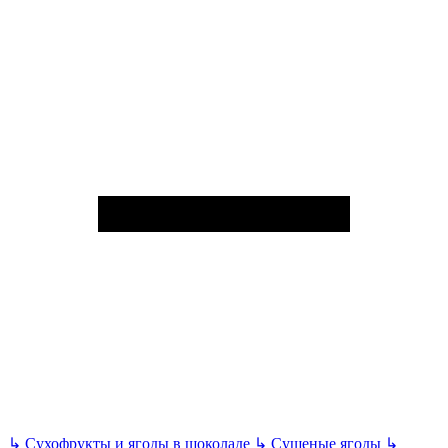
↳
Сухофрукты и ягоды в шоколаде
↳
Сушеные ягоды
↳